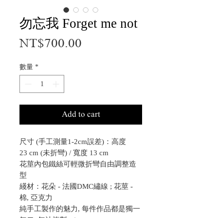
勿忘我 Forget me not
價
NT$700.00
格
數量
*
Add to cart
尺寸 (手工測量1-2cm誤差)：高度
23 cm (未折彎) / 寬度 13 cm
花莖內包鐵絲可輕微折彎自由調整造
型
綫材：花朵 - 法國DMC繡線 ; 花莖 -
棉, 亞克力
純手工製作的魅力, 每件作品都是獨一