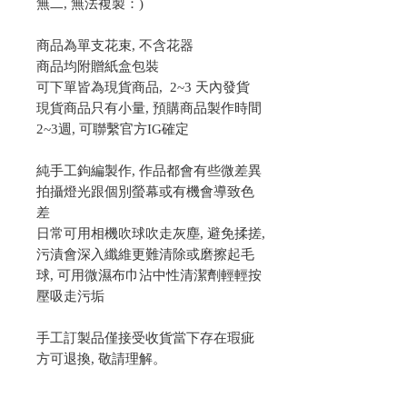
無二, 無法複製：)
商品為單支花束, 不含花器
商品均附贈紙盒包裝
可下單皆為現貨商品, 2~3 天內發貨
現貨商品只有小量, 預購商品製作時間
2~3週, 可聯繫官方IG確定
純手工鉤編製作, 作品都會有些微差異
拍攝燈光跟個別螢幕或有機會導致色
差
日常可用相機吹球吹走灰塵, 避免揉搓,
污漬會深入纖維更難清除或磨擦起毛
球, 可用微濕布巾沾中性清潔劑輕輕按
壓吸走污垢
手工訂製品僅接受收貨當下存在瑕疵
方可退換, 敬請理解。