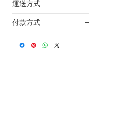
運送方式
➊ 門店自取
付款方式
每日自取時間為 11:00-19:00(如有休假將
依照IG公告為主)
➊ 門店自取接受現金付款
門店地址：哈囉花藝事務 台中市西屯區
➋ 匯款
杏林路65巷28號
匯款後請官方IG @mister.leaf提供：
➋ 全台配送
1. 訂單編號
超商取貨+$65
2. 提供轉帳帳號後5碼 ＋ 金額 ＋ 轉帳日
宅配+$200
期
➌國際快遞請聯絡查詢
➌國外訂單請聯絡查詢付款方式
International shipping please ask for quot
For international order, please contact for
payment information