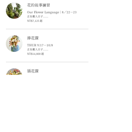
花的敍事練習
Our Flower Language｜8／22－23
正在載入日子......
7,125
NT$7,125 起
新
台
币
起
捧花課
THUR 9/17－10/8
正在載入日子......
14,800
NT$14,800 起
新
台
币
起
插花課
週四｜3－5PM｜7－9PM｜週六｜10－12AM
正在載入日子......
3,400
NT$3,400 起
新
台
币
起
一日花藝師企劃
𝟕/𝟐𝟓、𝟐𝟔 ㊅㊐ 𝟕/𝟐𝟕、𝟐𝟖 ㊀㊁｜𝟗/𝟑、𝟒 ㊃㊄
𝟗/𝟓、𝟔 ㊅㊐
正在載入日子......
4,000
NT$4,000 起
新
台