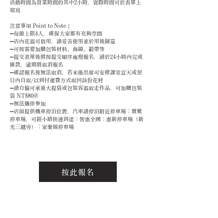
活動時間為營業時間的其中2小時，實際時間可於表單上
填寫
注意事項 Point to Note｜
➖每節上限4人，確保大家都有充夠空間
➖店內花器可借用，請妥善使用並於用後歸還
➖可按需要加購包裝材料、海綿、緞帶等
➖提交表單後將按提交順序處理報名，請於24小時內完成
匯款，逾期將取消報名
➖確認報名後無法取消，若未能出席可安排課堂當天或翌
日內自取/以到付運費方式取回該份花材
➖請自備可承重大提袋或包裝容器取走作品，可加購包裝
袋 NT$80@
➖無法攜伴參加
➖店面提供機車停泊位置，汽車請停泊附近停車場：寶雅
停車場，可經小路快速到達；智惠全國；惠新停車場（新
光三越旁）；家樂福停車場
按此報名