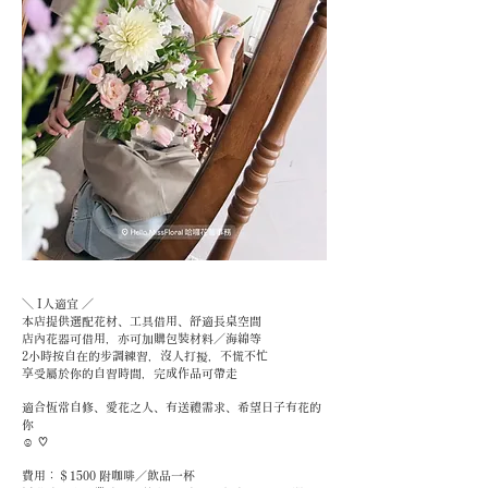
＼ I人適宜 ／
本店提供選配花材、工具借用、舒適長桌空間
店內花器可借用，亦可加購包裝材料／海綿等
2小時按自在的步調練習，沒人打擾，不慌不忙
享受屬於你的自習時間，完成作品可帶走
適合恆常自修、愛花之人、有送禮需求、希望日子有花的
你
☺︎ ♡
費用：＄1500 附咖啡／飲品一杯