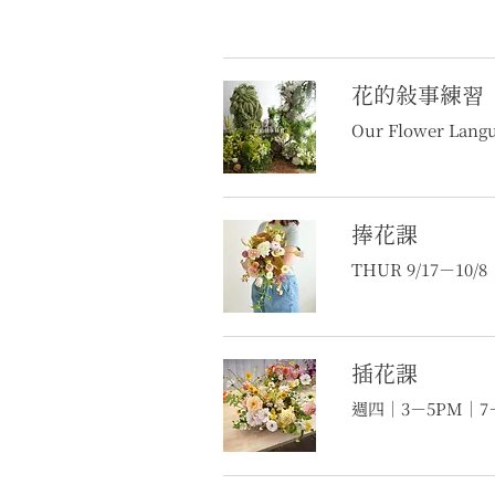
花的敍事練習
Our Flower Lan
捧花課
THUR 9/17－10/8
插花課
週四｜3－5PM｜7