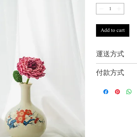
Add to cart
運送方式
➊ 門店自取
付款方式
每日自取時間為 11:00
門店地址：哈囉花藝事
➊ 門店自取接受現金
➋ 全台配送
➋ 匯款
超商取貨+$65
匯款後請官方IG @mist
宅配+$200
1. 訂單編號
➌國際快遞請聯絡查
2. 提供轉帳帳號後5碼
International shipping p
➌國外訂單請聯絡查
For international order
information