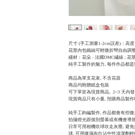
尺寸 (手工測量1-2cm誤差)：高度 20
花莖內包鐵絲可輕微折彎自由調
綫材：花朵 - 法國DMC繡線 ; 花莖 
純手工製作的魅力, 每件作品都是
商品為單支花束, 不含花器
商品均附贈紙盒包裝
可下單皆為現貨商品, 2~3 天內
現貨商品只有小量, 預購商品製作時
純手工鉤編製作, 作品都會有些微
拍攝燈光跟個別螢幕或有機會導
日常可用相機吹球吹走灰塵, 避免
球, 可用微濕布巾沾中性清潔劑