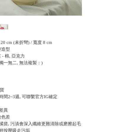
 cm (未折彎) / 寬度 8 cm
整造型
- 棉, 亞克力
獨一無二, 無法複製：)
發貨
間2~3週, 可聯繫官方IG確定
差異
致色差
揉搓, 污漬會深入纖維更難清除或磨擦起毛
輕輕按壓吸走污垢