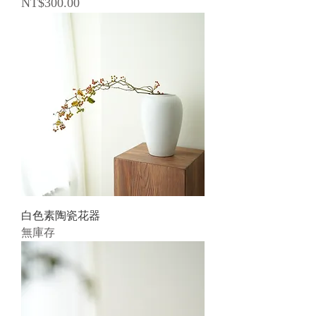
價格
NT$300.00
白色素陶瓷花器
無庫存