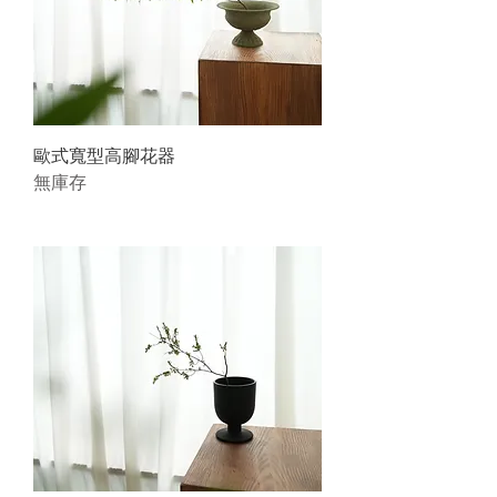
歐式寬型高腳花器
無庫存