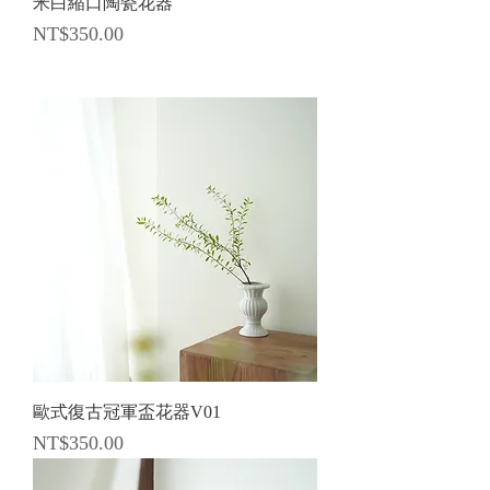
米白縮口陶瓷花器
價格
NT$350.00
歐式復古冠軍盃花器V01
價格
NT$350.00